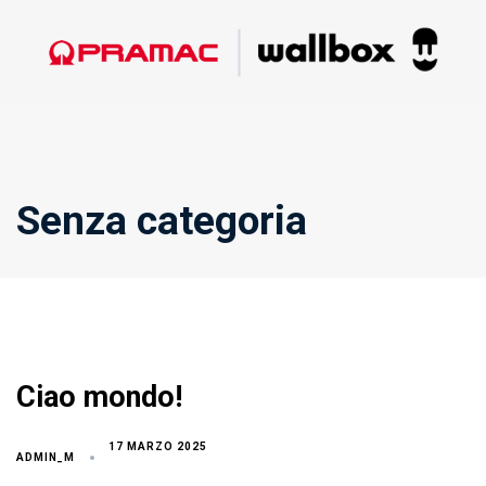
Salta
Vai
i
al
link
contenuto
Senza categoria
Ciao mondo!
17 MARZO 2025
ADMIN_M